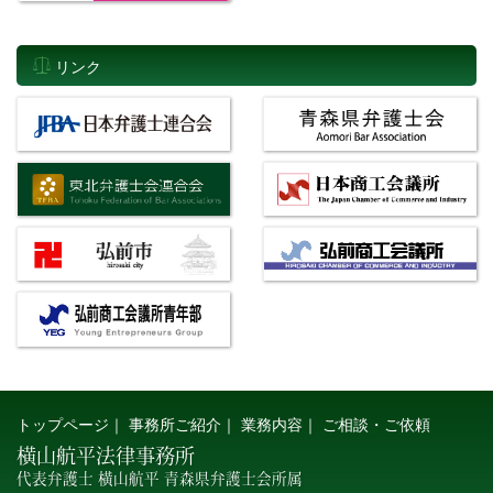
リンク
トップページ
｜
事務所ご紹介
｜
業務内容
｜
ご相談・ご依頼
横山航平法律事務所
代表弁護士 横山航平 青森県弁護士会所属