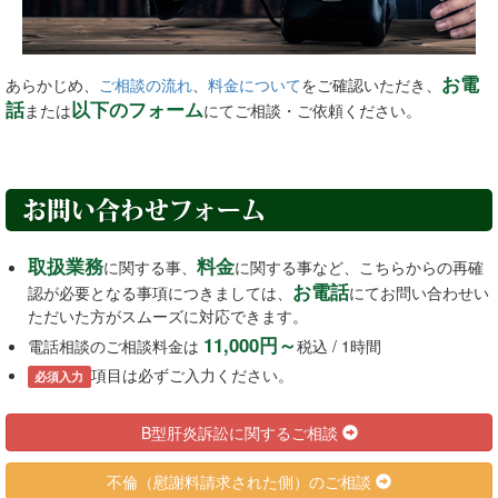
お電
あらかじめ、
ご相談の流れ
、
料金について
をご確認いただき、
話
以下のフォーム
または
にてご相談・ご依頼ください。
お問い合わせフォーム
取扱業務
料金
に関する事、
に関する事など、こちらからの再確
お電話
認が必要となる事項につきましては、
にてお問い合わせい
ただいた方がスムーズに対応できます。
11,000円～
電話相談のご相談料金は
税込 / 1時間
項目は必ずご入力ください。
必須入力
B型肝炎訴訟に関するご相談
不倫（慰謝料請求された側）のご相談