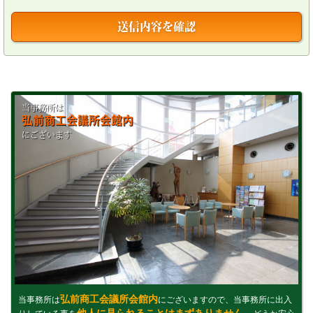
送信内容を確認
当事務所は
弘前商工会議所会館内
にございます
弘前商工会議所会館内
当事務所は
にございますので、当事務所に出入
他人に見られることはまずありません。
りしている事を
どうか安心