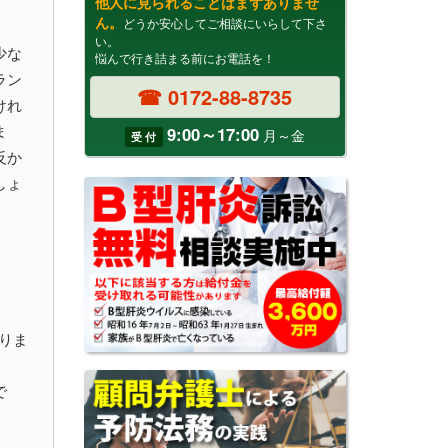
他人に見られることはまずありませ
ん。
どうか安心してご相談にいらして下さ
い。
少な
悩んで行き詰まる前にお電話を！
ラン
☎ 0172-88-8735
けれ
9:00～17:00
ま
月～金
受 付
反か
しょ
りま
で