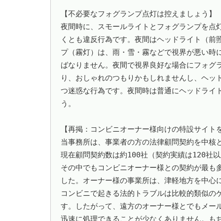
【不必要なフォグランプ点灯は控えましょう】

夜間時に、スモールライトとフォグランプを点
くとも違反行為です。夜間はヘッドライト（前
プ（霧灯）は、雨・雪・霧などで視界が悪い時
ばなりません。夜間で視界良好な場合にフォグ
り、おしゃれのつもりかもしれませんし、ヘッ
つ迷惑な行為です。夜間時は普通にヘッドライ
う。

【再掲：コンビニオーナー様向けの特設サイトを設
当事務所は、事業者の方の法律顧問契約を中核と
現在顧問契約数は約100社（契約実績は120社
その中でもコンビニオーナー様との契約が最も多
した。オーナー様の事業所は、津軽地方を中心に
コンビニで起きる法的トラブルは比較的類似の
す。したがって、遠方のオーナー様とでもメール
迅速に処理できることが少なくありません。もち