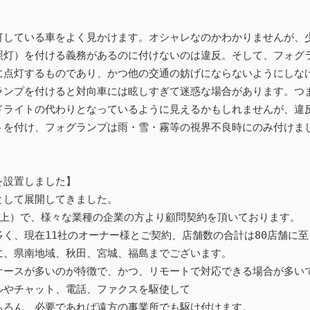
灯している車をよく見かけます。オシャレなのかわかりませんが、
照灯）を付ける義務があるのに付けないのは違反。そして、フォグ
に点灯するものであり、かつ他の交通の妨げにならないようにしな
ランプを付けると対向車には眩しすぎて迷惑な場合があります。つ
ドライトの代わりとなっているように見えるかもしれませんが、違
トを付け、フォグランプは雨・雪・霧等の視界不良時にのみ付けま
置しました】

して展開してきました。

以上）で、様々な業種の企業の方より顧問契約を頂いております。

く、現在11社のオーナー様とご契約、店舗数の合計は80店舗に至
、県南地域、秋田、宮城、福島までございます。

ケースが多いのが特徴で、かつ、リモートで対応できる場合が多い
やチャット、電話、ファクスを駆使して

ろん、必要であれば遠方の事業所でも駆け付けます。
