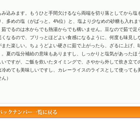
もみ込みます。もうひと手間欠けるなら両端を切り落としてから塩
り、多めの塩（がばっと。4%位）と、塩より少なめの砂糖も入れま
。茹でるのは水からでも熱湯からでも構いません。豆なので茹で足
悪くなるので、プリっとほどよい食感になるように、何度も味見し
がまた楽しい。ちょうどよい硬さに茹で上がったら、ざるに上げ、
）。夏の塩分補給の意味もありますし、しっかりと塩気があったほ
しいですが、ご飯を炊いたタイミングで、さやから外して炊き立て
は冷めても美味しいですし、カレーライスのライスとして使っても


バックナンバー一覧に戻る