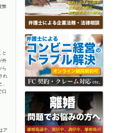
度弊
くと
が外
から
され
と、
で口
はア