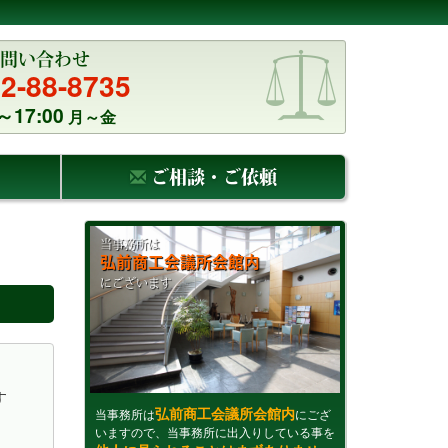
問い合わせ
2-88-8735
～17:00
月～金
ご相談・ご依頼
当事務所は
弘前商工会議所会館内
にございます
す
弘前商工会議所会館内
当事務所は
にござ
いますので、当事務所に出入りしている事を