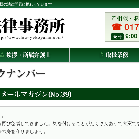
皆様の法律問題に携わっています
ご相談・お
☎ 017
9:00
受 付
挨拶・所属弁護士
取扱業務
クナンバー
メールマガジン(No.39)


も再び急増してきました。気を付けることがたくさんあって大変で
身を守りましょう。
