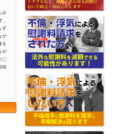
もみ
す。
らず
なが
味を
うが
のご
美味