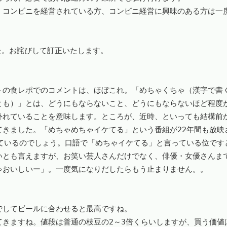
、コンビニを経営されている方、コンビニ経営に興味のある方は一
お詫びして訂正いたします。

トの食レポでのコメントは、ほぼこれ。「めちゃくちゃ（漢字で書
とも）」とは、どうにもならないこと、どうにもならないほど程度
外れていることを意味します。ところが、近時、といっても結構前
てきました。「めちゃめちゃイケてる」という番組が22年間も放映
れているのでしょう。口語で「めちゃイケてる」と言っている位です
いとも言えますが、お笑い芸人さんだけでなく、俳優・女優さんま
おいしいー」。一度気になりだしたらもう止まりません。。

してビールに合わせると最高ですね。

てきますね。値段は普通の枝豆の2～3倍くらいしますが、買う価値