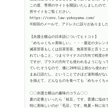
この度、専用のサイトを開設いたしましたので
所サイトをご覧ください。

https://conv.law-yokoyama.com/

※前回のメールで、アドレスに誤りがありました。
【弁護士横山の日本語についてヒトコト】

「めちゃくちゃ美味しい」・・・最近のタレン
滅茶苦茶もしくは目茶苦茶。無茶苦茶と言うこ
れていること、つまりマイナスの方向で程度が
ですが、プラスの方向でも使われるようになっ
ていたそうなので、優に20年以上前から使わ
まあ口語だし、ということでさほど違和感がな
を揃えて、どんなものを食べても「めちゃくちゃ
〇〇弁護士横山の趣味のコラム〇〇

夏の定番といったら「枝豆」です。普通に塩ゆで
特に美味しいのが「毛豆」です。晩夏～秋に出