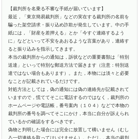
【裁判所を名乗る不審な手紙が届いています】

最近，「東京簡易裁判所」などの実在する裁判所の名前を
騙った架空請求・振り込め詐欺が発生しています。中の手
紙には，「財産を差押える」とか「今すぐ連絡するよう
に」などといって不安をあおるような言葉があり，連絡す
ると振り込みを指示してきます。

本当の裁判所からの通知は，訴状などの重要書類は「特別
送達」といって特別な郵送方法で届きます（注意：特別送
達ではない場合もあります）。また，本物には淡々と必要
なことが記載されているだけです。

対処方法としては，偽の通知には偽の連絡先が記載されて
いますので，慌ててそこに電話するのではなく，裁判所の
ホームページや電話帳，番号案内（１０４）などで本物の
裁判所の番号を調べてそこにかけ，本当に自分が訴えられ
ているかの確認をするべきです。

偽物と判明した場合には完全に放置して構いません（むし
ろ一切連絡を取ってはいけません）。ただし，本当の裁判