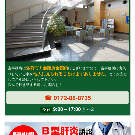
弘前商工会議所会館内
当事務所は
にございますので、当事務所に出入
他人に見られることはまずありません。
りしている事を
どうか安心
してご相談にいらして下さい。
悩んで行き詰まる前にお電話を！
☎ 0172-88-8735
9:00～17:00
月～金
受 付