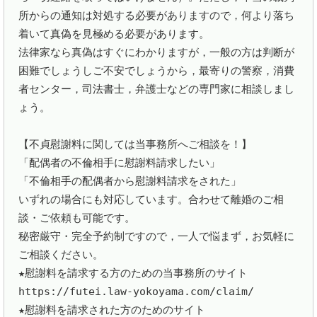
所からの通知は対処する必要がありますので，何より落ち
着いて真偽を見極める必要があります。

法律家なら真偽はすぐにわかりますが，一般の方は判断が
困難でしょうしご不安でしょうから，最寄りの警察，消費
者センター，司法書士，弁護士などの専門家に相談しまし
ょう。

【不貞慰謝料に関しては当事務所へご相談を！】

「配偶者の不倫相手に慰謝料請求したい」

「不倫相手の配偶者から慰謝料請求をされた」

いずれの場合にも対応しています。合わせて離婚のご相
談・ご依頼も可能です。

秘密厳守・完全予約制ですので，一人で悩まず，お気軽に
ご相談ください。

★慰謝料を請求する方のための当事務所のサイト

https://futei.law-yokoyama.com/claim/

★慰謝料を請求された方のためのサイト
