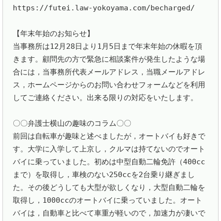
https://futei.law-yokoyama.com/becharged/

【年末年始のお知らせ】

当事務所は12月28日より1月5日まで年末年始の休暇を頂
きます。顧問先の方で緊急に相談案件が発生したような場
合には，当事務所代表メールアドレス，当職メールアドレ
ス，ホームページからのお問い合わせフォームなどを利用
してご連絡ください。出来る限りの対応をいたします。

〇〇弁護士横山の趣味のコラム〇〇

前回は自転車が趣味と述べましたが，オートバイも好きで
す。大学に入学して上京し，クルマは持てないのでオート
バイに乗っていました。初めは中型自動二輪免許（400cc
まで）を取得し，車検のない250ccを2台乗り継ぎまし
た。その後どうしても大型が欲しくなり，大型自動二輪を
取得し，1000ccのオートバイに乗っていました。オート
バイは，自動車と比べて車重が軽いので，加速力が凄いで