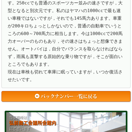
す。250ccでも普通のスポーツカー並みの速さですが，大
型となると別次元です。私のはヤマハの1000ccで最も速
い車種ではないですが，それでも145馬力あります。車重
が200キロちょっとしかないので，普通の自動車でいうと
ころの600～700馬力に相当します。今は1000ccで200馬
力オーバーのものもあり，その速さはちょっと想像できま
せん。オートバイは，自分でバランスを取らなければなら
ず，雨風も直撃する原始的な乗り物ですが，そこが面白い
ところでもあります。

現在は車検も切れて車庫に眠っていますが，いつか復活さ
バックナンバー一覧に戻る
当事務所は
弘前商工会議所会館内
にございます