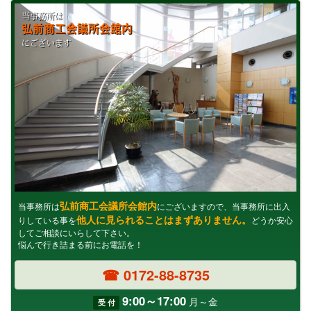
当事務所は
弘前商工会議所会館内
にございます
弘前商工会議所会館内
当事務所は
にございますので、当事務所に出入
他人に見られることはまずありません。
りしている事を
どうか安心
してご相談にいらして下さい。
悩んで行き詰まる前にお電話を！
☎ 0172-88-8735
9:00～17:00
月～金
受 付