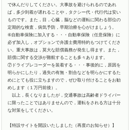
で休んだりしてください。大事故を避けられるのであれ
ば，多少到着が遅れることや，タクシー代・代行代は安い
ものです。また，目，心臓，脳などの運転に関わる部位の
定期的な検査，病気予防，早期治療を心がけましょう。

⑥自動車保険に加入する・・・自動車保険（任意保険）に
必ず加入し，オプションで弁護士費用特約もつけてくださ
い。重大事故は，莫大な賠償義務が発生し得ます。また，
賠償に関する交渉が難航することも多々あります。

⑦ドライブレコーダーを装着する・・・事後的に，原因を
明らかにしたり，過失の有無・割合などを明らかにするた
めにとても役に立ちますので，ぜひ取り付けることをお勧
めします（１万円前後）。

　以上，長くなりましたが，交通事故は高齢者ドライバー
に限ったことではありませんので，運転をされる方は十分
な対策をしてください。

【特設サイトを開設いたしました（再度のお知らせ）】
