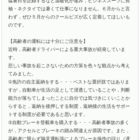
猛暑日を記録するなど温暖化が進み，ビジネススーツに長
袖・ネクタイでは暑くて仕事になりません。６月からと言
わず，ぜひ５月からのクールビズが広く定着してほしいも
のです。

【高齢者の運転には十分にご注意を】

近時，高齢者ドライバーによる重大事故が続発していま
す。

悲しい事故を起こさないための方策を色々な観点から考え
てみました。

①免許の自主返納をする・・・ベストな選択肢ではありま
すが，自動車が生活の足として浸透していることや，判断
能力が落ちてしまったことに自分では気づきにくいことか
らすると，返納を後押しする制度，返納後の生活をサポー
トする制度が必要であると思います。

②自動ブレーキ登載車を購入する・・・高齢者事故の多く
が，アクセルとブレーキの踏み間違えが原因です。また，
高齢者に限らず脇見運転等によるブレーキ操作の誤り（遅