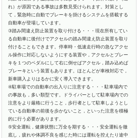
れ）が原因である事故は多数見受けられます。対策とし
て，緊急時に自動でブレーキを掛けるシステムを搭載する
自動車が登場しています。

③踏み間違え防止装置を取り付ける・・・現在所有してい
る自動車に後付けでアクセルの踏み間違え防止装置を取り
付けることもできます。停車時・低速走行時の急なアクセ
ル操作に対応しないようにする装置や，アクセルとブレー
キを１つのペダルにして右に倒せばアクセル，踏み込めば
ブレーキという装置もあります。ほとんどが車検対応で，
新車購入よりはるかに安く導入できます。

④駐車場での自動車の出入りに注意する・・・駐車場内で
の事故も，多い類型です。ドライバーとして駐車場内での
注意をより厳格に行うこと，歩行者として駐車しようとし
ている自動車の前後を歩かないこと，といった注意を積極
的に行う必要があります。

⑤安全運転，健康状態に万全を期する・・・安全運転を徹
底し，疲れや体調不良を感じた時には運転を控えたり途中