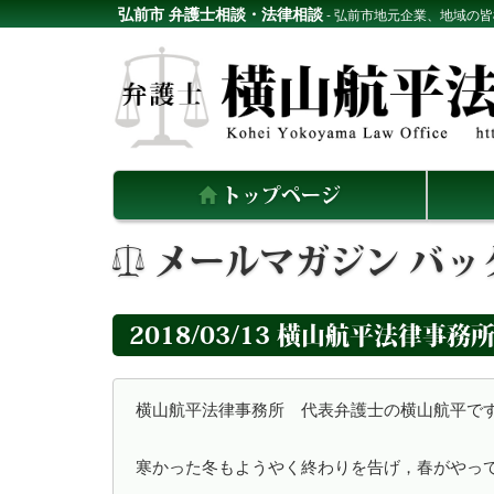
弘前市 弁護士相談・法律相談
- 弘前市地元企業、地域の
トップページ
メールマガジン バッ
2018/03/13 横山航平法律事務
横山航平法律事務所　代表弁護士の横山航平です。
寒かった冬もようやく終わりを告げ，春がやってき