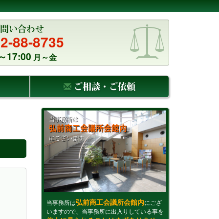
問い合わせ
2-88-8735
～17:00
月～金
ご相談・ご依頼
当事務所は
弘前商工会議所会館内
にございます
弘前商工会議所会館内
当事務所は
にござ
いますので、当事務所に出入りしている事を