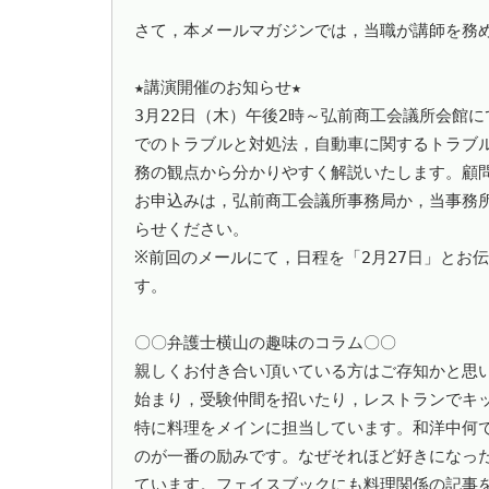
さて，本メールマガジンでは，当職が講師を務め
★講演開催のお知らせ★

3月22日（木）午後2時～弘前商工会議所会館
でのトラブルと対処法，自動車に関するトラブ
務の観点から分かりやすく解説いたします。顧問
お申込みは，弘前商工会議所事務局か，当事務
らせください。

※前回のメールにて，日程を「2月27日」とお
す。

〇〇弁護士横山の趣味のコラム〇〇

親しくお付き合い頂いている方はご存知かと思
始まり，受験仲間を招いたり，レストランでキ
特に料理をメインに担当しています。和洋中何
のが一番の励みです。なぜそれほど好きになっ