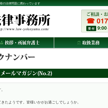
皆様の法律問題に携わっています
ご相談・お
☎ 017
9:00
受 付
挨拶・所属弁護士
取扱業務
クナンバー
所メールマガジン(No.2)


たようです。皆様いかがお過ごしでしょうか。
