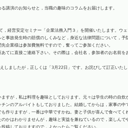
る講演のお知らせと，当職の趣味のコラムをお届けします。

にて，経営安定セミナー「企業法務入門３」を開催いたします。ウェ
ルと事故発生時の賠償のしくみなど，身近な法律問題について，予
先企業様は参加費無料ですので，奮ってご参加ください。

所あてに直接ご連絡下さい。その際は，会社名，参加者のお名前を
伝えしましたが，正しくは「3月22日」です。お詫びして訂正いたし
いますが，私は料理を趣味としております。元々は学生の時の自炊
ッチンのアルバイトもしておりました。結婚してからは，家事の中
でも作りますが，一番は中華ですかね。妻と子供が喜んで食べてく
たのかはわかりませんが，趣味と実益を兼ねているので，楽しんで