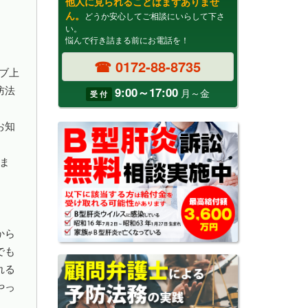
他人に見られることはまずありませ
ん。
どうか安心してご相談にいらして下さ
い。
悩んで行き詰まる前にお電話を！
☎ 0172-88-8735
ブ上
9:00～17:00
防法
月～金
受 付
お知
ま
から
でも
れる
やっ